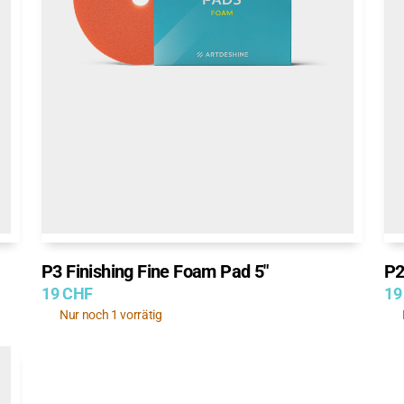
P3 Finishing Fine Foam Pad 5″
P2
19
CHF
19
Nur noch 1 vorrätig